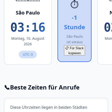
⏱️
São Paulo
-1
03:16
0
Stunde
São Paulo
Montag, 10. August
Mon
ist voraus
2026
📋 Für Slack
kopieren
UTC-3
📞
Beste Zeiten für Anrufe
Diese Uhrzeiten liegen in beiden Städten