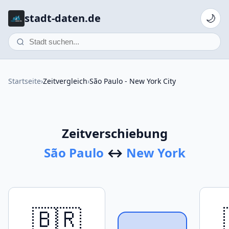
stadt-daten.de
🌙
Startseite
›
Zeitvergleich
›
São Paulo - New York City
Zeitverschiebung
São Paulo
↔
New York
🇧🇷