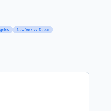
geles
New York ↔ Dubai