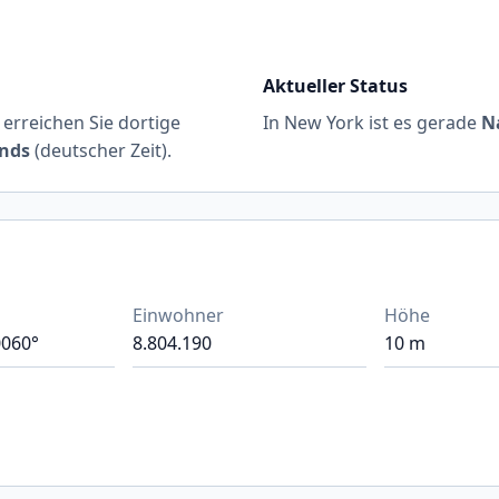
Aktueller Status
 erreichen Sie dortige
In New York ist es gerade
N
ends
(deutscher Zeit).
Einwohner
Höhe
0060°
8.804.190
10 m