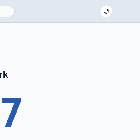
🌙
rk
7