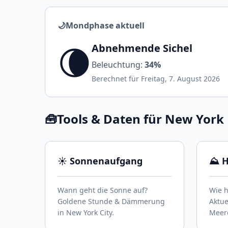
🌙
Mondphase aktuell
🌘
Abnehmende Sichel
Beleuchtung:
34%
Berechnet für Freitag, 7. August 2026
🧰
Tools & Daten für New York
☀️ Sonnenaufgang
⛰️ 
Wann geht die Sonne auf?
Wie h
Goldene Stunde & Dämmerung
Aktu
in New York City.
Meere