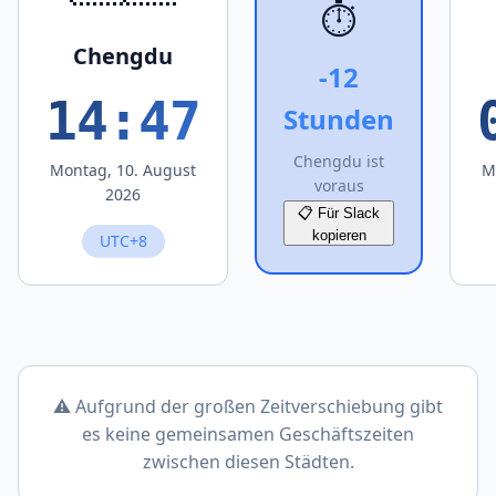
⏱️
Chengdu
-12
14:47
Stunden
Chengdu ist
Montag, 10. August
M
voraus
2026
📋 Für Slack
kopieren
UTC+8
⚠️ Aufgrund der großen Zeitverschiebung gibt
es keine gemeinsamen Geschäftszeiten
zwischen diesen Städten.