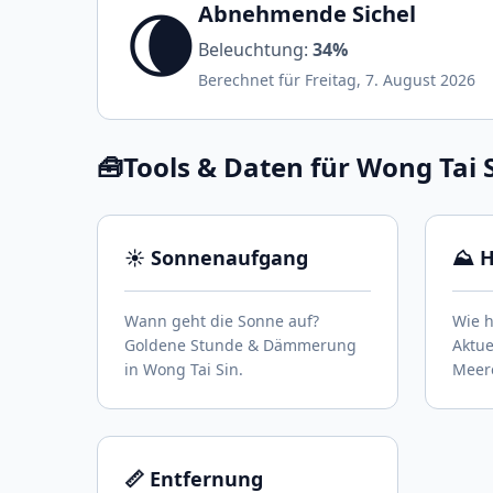
🌘
Abnehmende Sichel
Beleuchtung:
34%
Berechnet für Freitag, 7. August 2026
🧰
Tools & Daten für Wong Tai 
☀️ Sonnenaufgang
⛰️ 
Wann geht die Sonne auf?
Wie h
Goldene Stunde & Dämmerung
Aktu
in Wong Tai Sin.
Meere
📏 Entfernung