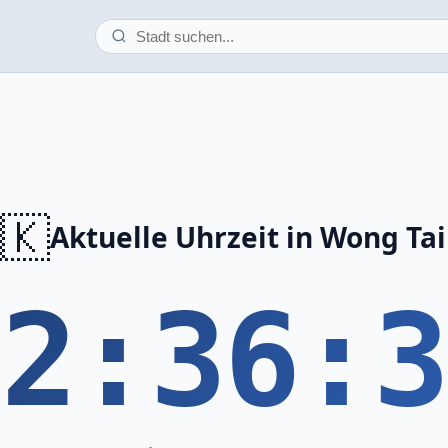
🇰
Aktuelle Uhrzeit in Wong Tai
12:36:3