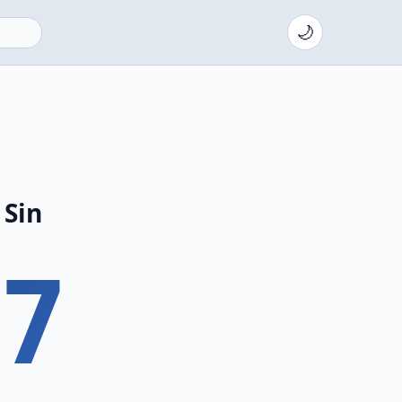
🌙
 Sin
7