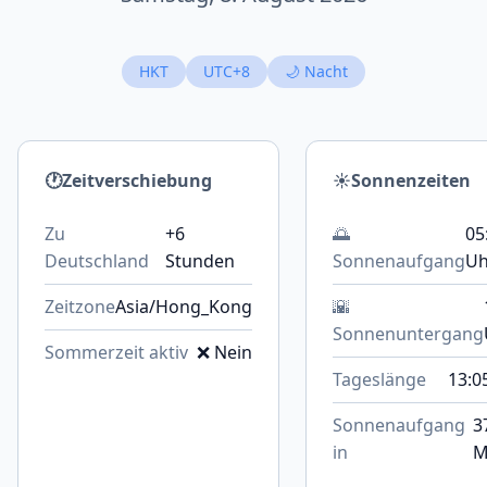
HKT
UTC+8
🌙 Nacht
🕐
Zeitverschiebung
☀️
Sonnenzeiten
Zu
+6
🌅
05
Deutschland
Stunden
Sonnenaufgang
Uh
Zeitzone
Asia/Hong_Kong
🌇
Sonnenuntergang
Sommerzeit aktiv
❌ Nein
Tageslänge
13:0
Sonnenaufgang
3
in
M