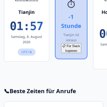
⏱️
Tianjin
Ho
-1
01:57
Stunde
0
Tianjin ist
Samstag, 8. August
voraus
2026
Sam
📋 Für Slack
kopieren
UTC+8
📞
Beste Zeiten für Anrufe