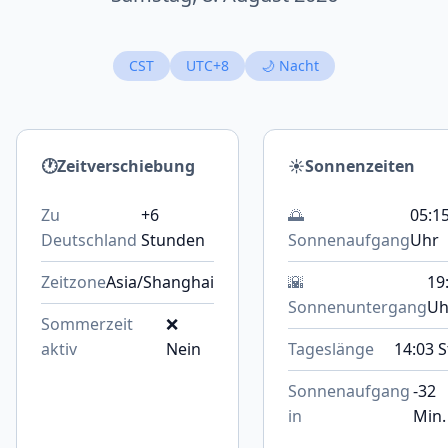
CST
UTC+8
🌙 Nacht
🕐
Zeitverschiebung
☀️
Sonnenzeiten
Zu
+6
🌅
05:1
Deutschland
Stunden
Sonnenaufgang
Uhr
Zeitzone
Asia/Shanghai
🌇
19
Sonnenuntergang
Uh
Sommerzeit
❌
aktiv
Nein
Tageslänge
14:03 S
Sonnenaufgang
-32
in
Min.