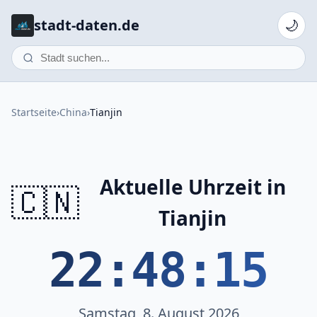
stadt-daten.de
🌙
Startseite
›
China
›
Tianjin
Aktuelle Uhrzeit in
🇨🇳
Tianjin
22:48:15
Samstag, 8. August 2026