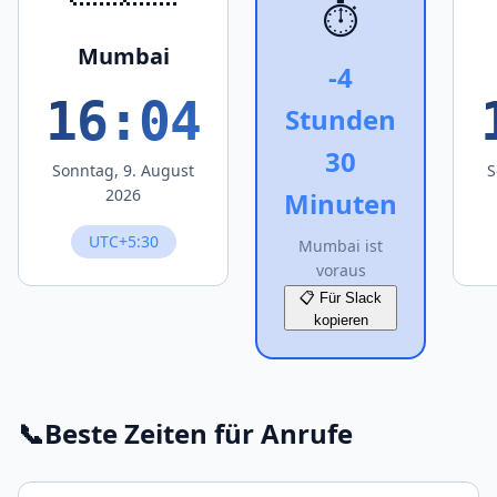
⏱️
Mumbai
-4
16:04
Stunden
30
Sonntag, 9. August
S
2026
Minuten
UTC+5:30
Mumbai ist
voraus
📋 Für Slack
kopieren
📞
Beste Zeiten für Anrufe