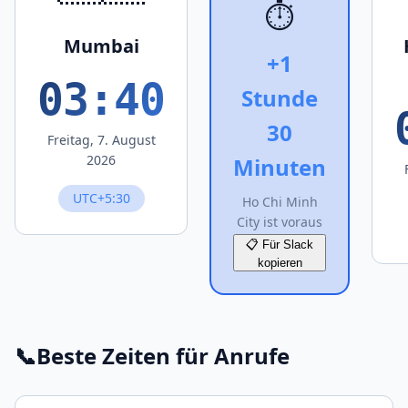
⏱️
Mumbai
+1
03:40
Stunde
30
Freitag, 7. August
2026
Minuten
UTC+5:30
Ho Chi Minh
City ist voraus
📋 Für Slack
kopieren
📞
Beste Zeiten für Anrufe