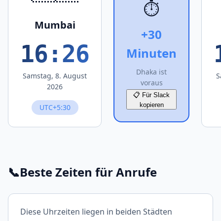
⏱️
Mumbai
+30
16:26
Minuten
Dhaka ist
Samstag, 8. August
S
voraus
2026
📋 Für Slack
kopieren
UTC+5:30
📞
Beste Zeiten für Anrufe
Diese Uhrzeiten liegen in beiden Städten