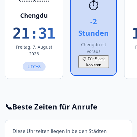
⏱️
Chengdu
-2
21:31
Stunden
Chengdu ist
Freitag, 7. August
voraus
2026
📋 Für Slack
kopieren
UTC+8
📞
Beste Zeiten für Anrufe
Diese Uhrzeiten liegen in beiden Städten