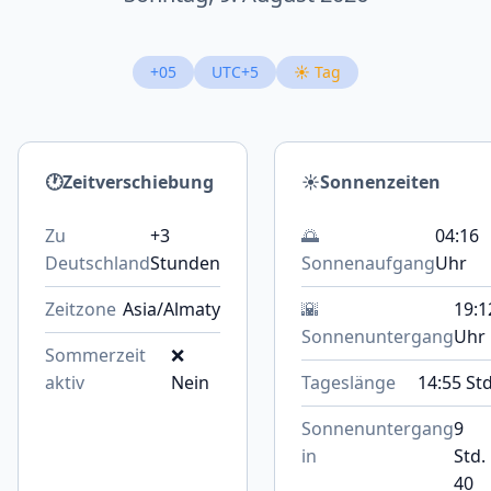
+05
UTC+5
☀️ Tag
🕐
Zeitverschiebung
☀️
Sonnenzeiten
Zu
+3
🌅
04:16
Deutschland
Stunden
Sonnenaufgang
Uhr
Zeitzone
Asia/Almaty
🌇
19:1
Sonnenuntergang
Uhr
Sommerzeit
❌
aktiv
Nein
Tageslänge
14:55 Std
Sonnenuntergang
9
in
Std.
40