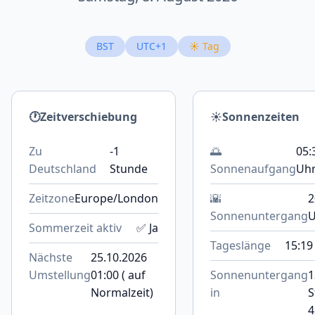
BST
UTC+1
☀️ Tag
🕐
Zeitverschiebung
☀️
Sonnenzeiten
Zu
-1
🌅
05:
Deutschland
Stunde
Sonnenaufgang
Uh
Zeitzone
Europe/London
🌇
2
Sonnenuntergang
U
Sommerzeit aktiv
✅ Ja
Tageslänge
15:19
Nächste
25.10.2026
Umstellung
01:00 ( auf
Sonnenuntergang
1
Normalzeit)
in
S
4