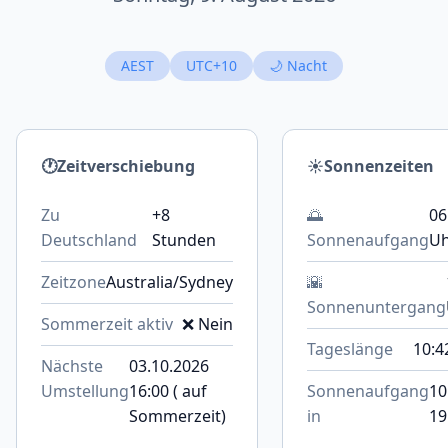
AEST
UTC+10
🌙 Nacht
🕐
Zeitverschiebung
☀️
Sonnenzeiten
Zu
+8
🌅
06
Deutschland
Stunden
Sonnenaufgang
U
Zeitzone
Australia/Sydney
🌇
Sonnenuntergang
Sommerzeit aktiv
❌ Nein
Tageslänge
10:4
Nächste
03.10.2026
Umstellung
16:00 ( auf
Sonnenaufgang
10
Sommerzeit)
in
19