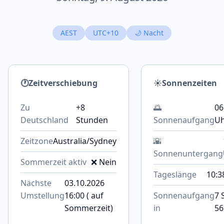
AEST
UTC+10
🌙 Nacht
🕐
Zeitverschiebung
☀️
Sonnenzeiten
Zu
+8
🌅
06
Deutschland
Stunden
Sonnenaufgang
U
Zeitzone
Australia/Sydney
🌇
Sonnenuntergang
Sommerzeit aktiv
❌ Nein
Tageslänge
10:3
Nächste
03.10.2026
Umstellung
16:00 ( auf
Sonnenaufgang
7 
Sommerzeit)
in
56