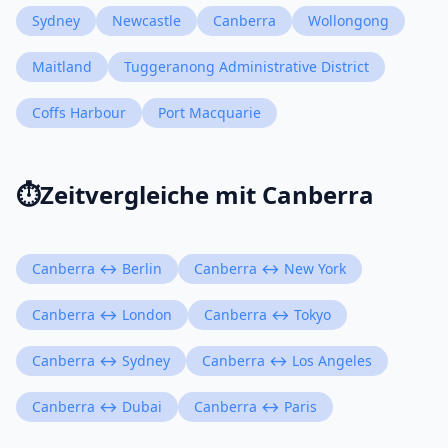
Sydney
Newcastle
Canberra
Wollongong
Maitland
Tuggeranong Administrative District
Coffs Harbour
Port Macquarie
⏱️
Zeitvergleiche mit Canberra
Canberra ↔ Berlin
Canberra ↔ New York
Canberra ↔ London
Canberra ↔ Tokyo
Canberra ↔ Sydney
Canberra ↔ Los Angeles
Canberra ↔ Dubai
Canberra ↔ Paris