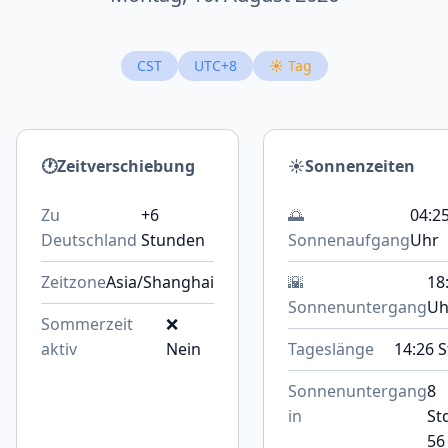
CST
UTC+8
☀️ Tag
🕐
Zeitverschiebung
☀️
Sonnenzeiten
Zu
+6
🌅
04:2
Deutschland
Stunden
Sonnenaufgang
Uhr
Zeitzone
Asia/Shanghai
🌇
18
Sonnenuntergang
Uh
Sommerzeit
❌
aktiv
Nein
Tageslänge
14:26 S
Sonnenuntergang
8
in
St
56