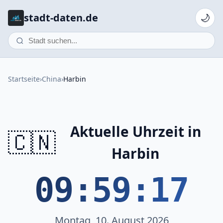
stadt-daten.de
🌙
Startseite
›
China
›
Harbin
Aktuelle Uhrzeit in
🇨🇳
Harbin
09:59:17
Montag, 10. August 2026