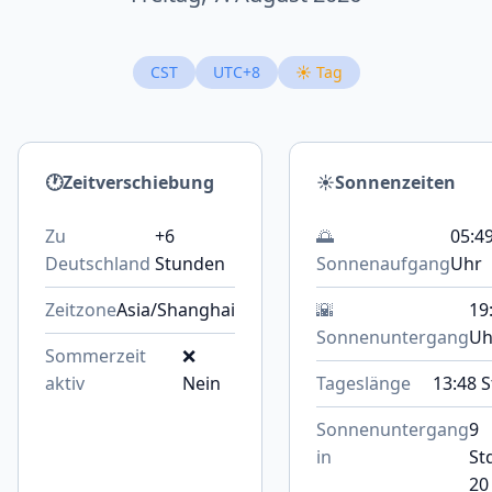
CST
UTC+8
☀️ Tag
🕐
Zeitverschiebung
☀️
Sonnenzeiten
Zu
+6
🌅
05:4
Deutschland
Stunden
Sonnenaufgang
Uhr
Zeitzone
Asia/Shanghai
🌇
19
Sonnenuntergang
Uh
Sommerzeit
❌
aktiv
Nein
Tageslänge
13:48 S
Sonnenuntergang
9
in
St
20