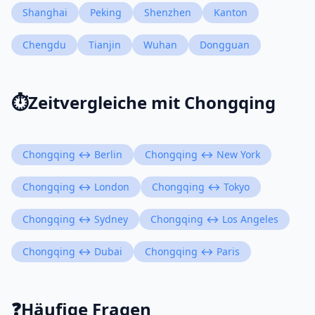
Shanghai
Peking
Shenzhen
Kanton
Chengdu
Tianjin
Wuhan
Dongguan
⏱️
Zeitvergleiche mit Chongqing
Chongqing ↔ Berlin
Chongqing ↔ New York
Chongqing ↔ London
Chongqing ↔ Tokyo
Chongqing ↔ Sydney
Chongqing ↔ Los Angeles
Chongqing ↔ Dubai
Chongqing ↔ Paris
❓
Häufige Fragen