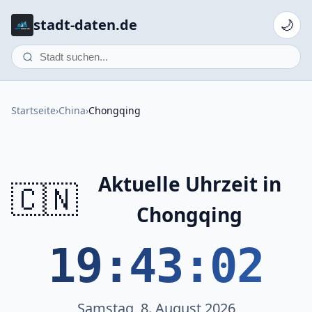
stadt-daten.de
🌙
Startseite
›
China
›
Chongqing
Aktuelle Uhrzeit in
🇨🇳
Chongqing
19:43:02
Samstag, 8. August 2026