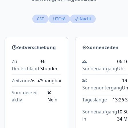
CST
UTC+8
🌙 Nacht
🕐
Zeitverschiebung
☀️
Sonnenzeiten
Zu
+6
🌅
06:1
Deutschland
Stunden
Sonnenaufgang
Uhr
Zeitzone
Asia/Shanghai
🌇
19
Sonnenuntergang
Uh
Sommerzeit
❌
aktiv
Nein
Tageslänge
13:26 S
Sonnenaufgang
10 St
in
34 M