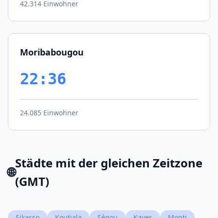
42.314 Einwohner
Moribabougou
22:36
24.085 Einwohner
Städte mit der gleichen Zeitzone
🌐
(GMT)
Sikasso
Koutiala
Ségou
Kayes
Mopti