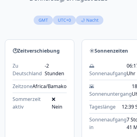
GMT
UTC+0
🌙 Nacht
🕐
Zeitverschiebung
☀️
Sonnenzeiten
Zu
-2
🌅
06:1
Deutschland
Stunden
Sonnenaufgang
Uhr
Zeitzone
Africa/Bamako
🌇
18
Sonnenuntergang
U
Sommerzeit
❌
aktiv
Nein
Tageslänge
12:39 
Sonnenaufgang
7 St
in
41 M