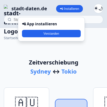
stadt-daten.de
☀️
🌙
📲
Installieren
📲 App installieren
Verstanden
Startseite
›
Zeitvergleich
›
Sydney - Tokyo
Zeitverschiebung
Sydney
↔
Tokio
🇦🇺