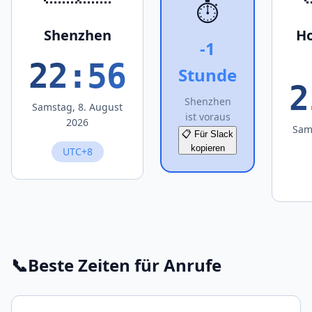
⏱️
Shenzhen
Ho
-1
22:56
Stunde
2
Shenzhen
Samstag, 8. August
ist voraus
2026
Sam
📋 Für Slack
kopieren
UTC+8
📞
Beste Zeiten für Anrufe