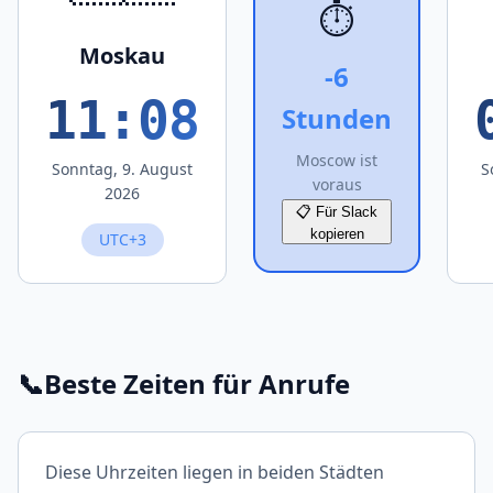
⏱️
Moskau
-6
11:08
Stunden
Moscow ist
Sonntag, 9. August
S
voraus
2026
📋 Für Slack
kopieren
UTC+3
📞
Beste Zeiten für Anrufe
Diese Uhrzeiten liegen in beiden Städten