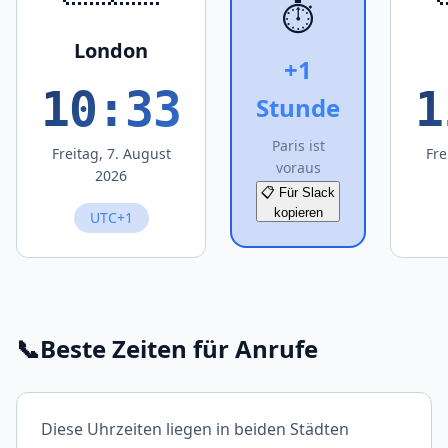
⏱️
London
+1
10:33
1
Stunde
Paris ist
Freitag, 7. August
Fre
voraus
2026
📋 Für Slack
kopieren
UTC+1
📞
Beste Zeiten für Anrufe
Diese Uhrzeiten liegen in beiden Städten