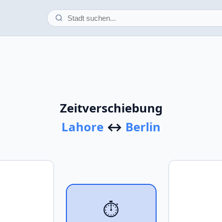
Zeitverschiebung
Lahore
↔
Berlin
⏱️