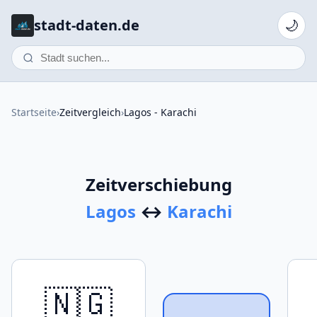
stadt-daten.de
🌙
Startseite
›
Zeitvergleich
›
Lagos - Karachi
Zeitverschiebung
Lagos
↔
Karachi
🇳🇬