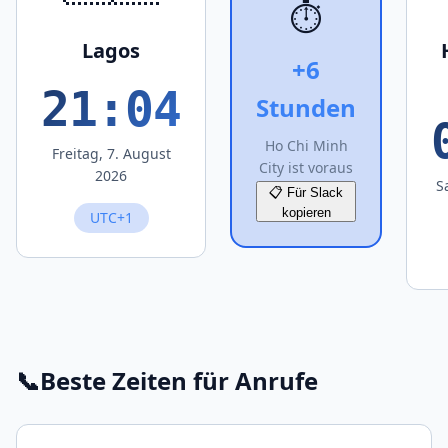
⏱️
Lagos
+6
21:04
Stunden
Ho Chi Minh
Freitag, 7. August
City ist voraus
2026
S
📋 Für Slack
kopieren
UTC+1
📞
Beste Zeiten für Anrufe