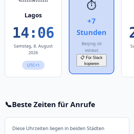
⏱️
Lagos
+7
14:06
Stunden
Beijing ist
Samstag, 8. August
S
voraus
2026
📋 Für Slack
kopieren
UTC+1
📞
Beste Zeiten für Anrufe
Diese Uhrzeiten liegen in beiden Städten