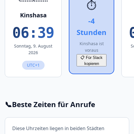
⏱️
Kinshasa
-4
06:39
Stunden
Kinshasa ist
Sonntag, 9. August
S
voraus
2026
📋 Für Slack
kopieren
UTC+1
📞
Beste Zeiten für Anrufe
Diese Uhrzeiten liegen in beiden Städten