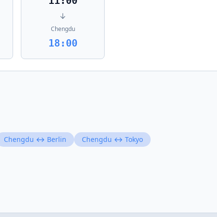
11:00
↓
Chengdu
18:00
Chengdu ↔ Berlin
Chengdu ↔ Tokyo