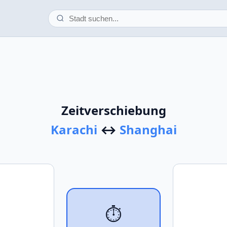
Zeitverschiebung
Karachi
↔
Shanghai
⏱️