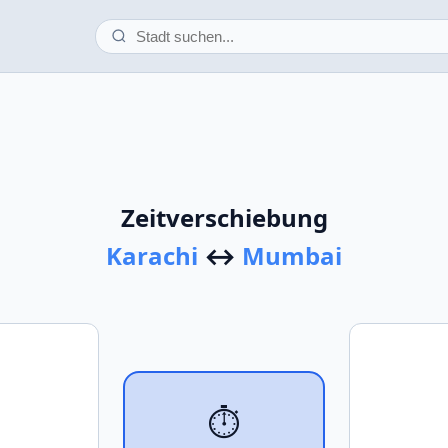
Zeitverschiebung
Karachi
↔
Mumbai
⏱️