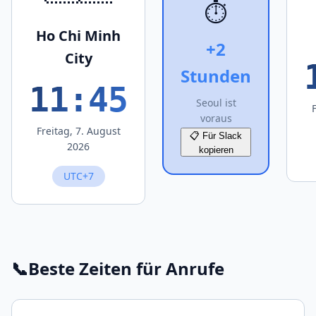
⏱️
Ho Chi Minh
+2
City
Stunden
11:45
Seoul ist
voraus
Freitag, 7. August
📋 Für Slack
2026
kopieren
UTC+7
📞
Beste Zeiten für Anrufe