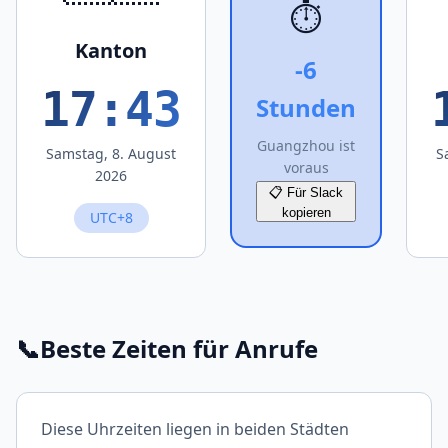
⏱️
Kanton
-6
17:43
Stunden
Guangzhou ist
Samstag, 8. August
S
voraus
2026
📋 Für Slack
kopieren
UTC+8
📞
Beste Zeiten für Anrufe
Diese Uhrzeiten liegen in beiden Städten