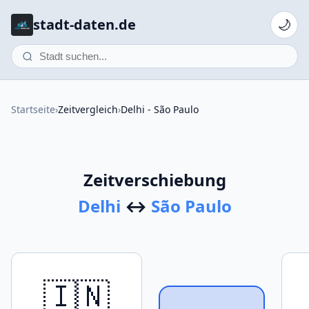
stadt-daten.de
🌙
Startseite
›
Zeitvergleich
›
Delhi - São Paulo
Zeitverschiebung
Delhi
↔
São Paulo
🇮🇳