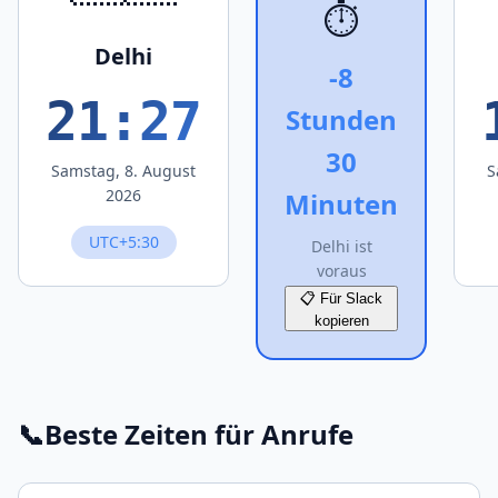
⏱️
Delhi
-8
21:27
Stunden
30
Samstag, 8. August
S
2026
Minuten
UTC+5:30
Delhi ist
voraus
📋 Für Slack
kopieren
📞
Beste Zeiten für Anrufe