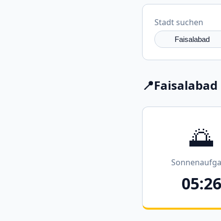
Stadt suchen
📍
Faisalabad
🌅
Sonnenaufg
05:2