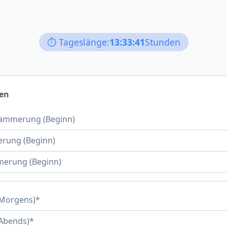
⏱️ Tageslänge:
13:33:41
Stunden
sen
ämmerung (Beginn)
rung (Beginn)
merung (Beginn)
(Morgens)*
Abends)*