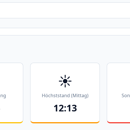
☀️
ang
Höchststand (Mittag)
Son
6
12:13