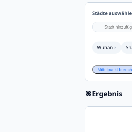
Städte auswähl
Wuhan
Sh
×
Mittelpunkt berec
🎯
Ergebnis