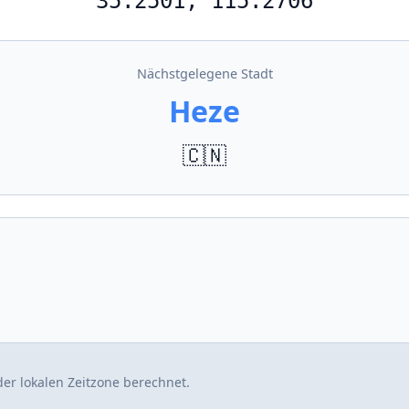
35.2501, 115.2706
Nächstgelegene Stadt
Heze
🇨🇳
er lokalen Zeitzone berechnet.