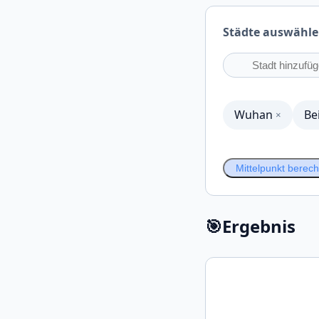
Städte auswähl
Wuhan
Be
×
Mittelpunkt berec
🎯
Ergebnis