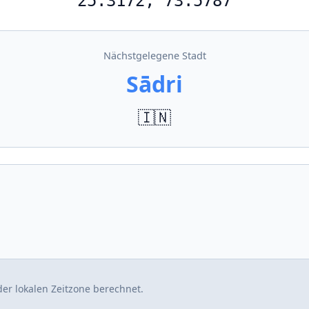
25.3172, 73.5787
Nächstgelegene Stadt
Sādri
🇮🇳
er lokalen Zeitzone berechnet.