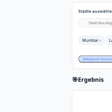
Städte auswähl
Mumbai
L
×
Mittelpunkt berec
🎯
Ergebnis