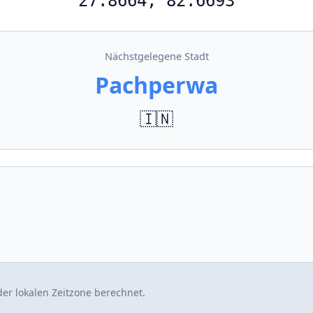
27.8664, 82.6693
Nächstgelegene Stadt
Pachperwa
🇮🇳
er lokalen Zeitzone berechnet.