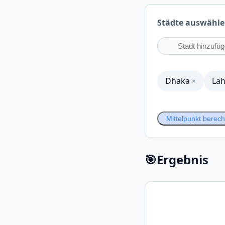
Städte auswähl
Dhaka
La
×
Mittelpunkt berec
🎯
Ergebnis