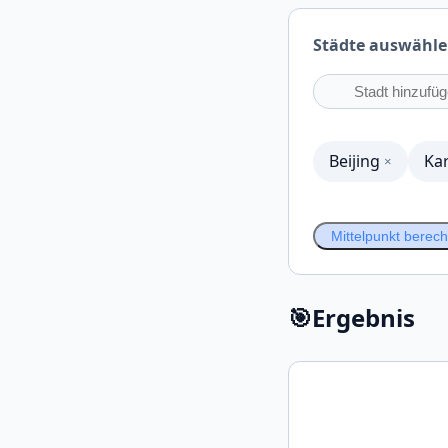
Städte auswähl
Beijing
Ka
×
Mittelpunkt berec
🎯
Ergebnis