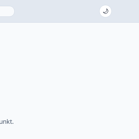
🌙
unkt.