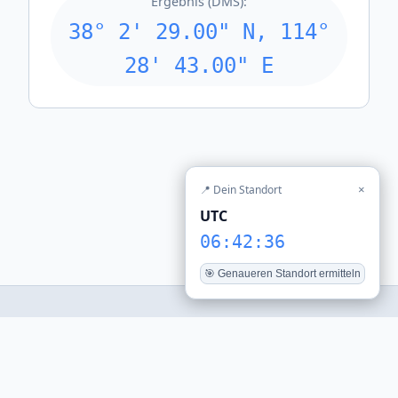
Ergebnis (DMS):
38° 2' 29.00" N, 114°
28' 43.00" E
📍 Dein Standort
×
UTC
06:42:36
🎯 Genaueren Standort ermitteln
© 2026 stadt-daten.de — Alle Uhrzeiten werden aus der
lokalen Zeitzone berechnet.
Tools
Weltzeituhr
Impressum
Datenschutz