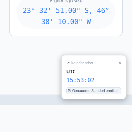
Ergebnis (DMS):
23° 32' 51.00" S, 46°
38' 10.00" W
📍 Dein Standort
×
UTC
15:53:02
🎯 Genaueren Standort ermitteln
© 2026 stadt-daten.de — Alle Uhrzeiten werden aus der
lokalen Zeitzone berechnet.
Tools
Weltzeituhr
Impressum
Datenschutz