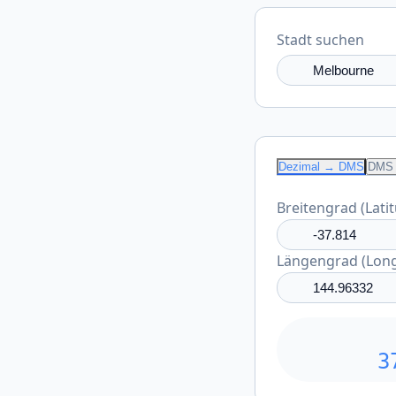
Stadt suchen
Dezimal → DMS
DMS 
Breitengrad (Lati
Längengrad (Long
3