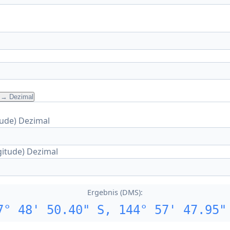
→ Dezimal
tude) Dezimal
itude) Dezimal
Ergebnis (DMS):
7° 48' 50.40" S, 144° 57' 47.95"