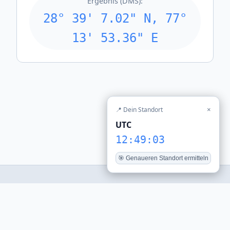
Ergebnis (DMS):
28° 39' 7.02" N, 77°
13' 53.36" E
📍 Dein Standort
×
UTC
12:49:03
🎯 Genaueren Standort ermitteln
© 2026 stadt-daten.de — Alle Uhrzeiten werden aus der
lokalen Zeitzone berechnet.
Tools
Weltzeituhr
Impressum
Datenschutz