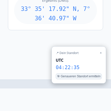
Ergebnis (DMS):
33° 35' 17.92" N, 7°
36' 40.97" W
📍 Dein Standort
×
UTC
04:22:35
🎯 Genaueren Standort ermitteln
© 2026 stadt-daten.de — Alle Uhrzeiten werden aus der
lokalen Zeitzone berechnet.
Tools
Weltzeituhr
Impressum
Datenschutz