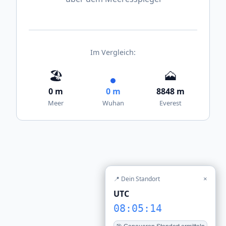
Im Vergleich:
🏖️
🗻
0 m
0 m
8848 m
Meer
Wuhan
Everest
📍 Dein Standort
×
UTC
08:05:14