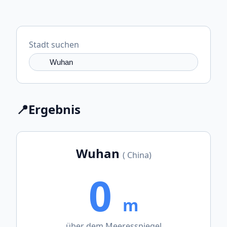
Stadt suchen
📍
Ergebnis
Wuhan
( China)
0
m
über dem Meeresspiegel