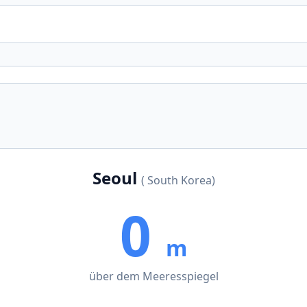
Seoul
( South Korea)
0
m
über dem Meeresspiegel