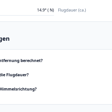
14.9° ( N)
Flugdauer (ca.)
gen
Entfernung berechnet?
die Flugdauer?
 Himmelsrichtung?