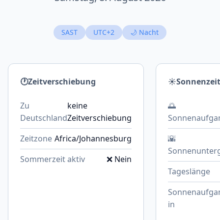
SAST
UTC+2
🌙 Nacht
🕐
Zeitverschiebung
☀️
Sonnenzei
Zu
keine
🌅
Deutschland
Zeitverschiebung
Sonnenaufga
Zeitzone
Africa/Johannesburg
🌇
Sonnenunter
Sommerzeit aktiv
❌ Nein
Tageslänge
Sonnenaufga
in