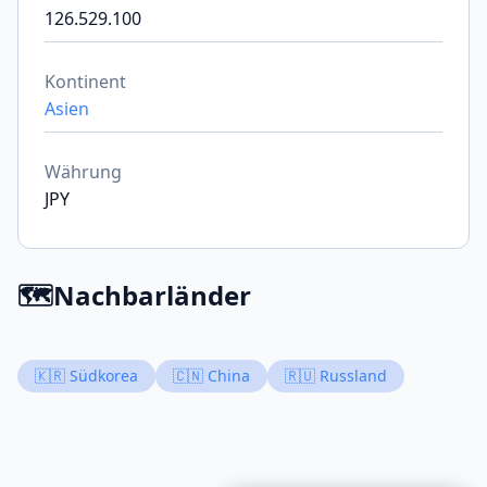
126.529.100
Kontinent
Asien
Währung
JPY
🗺️
Nachbarländer
🇰🇷 Südkorea
🇨🇳 China
🇷🇺 Russland