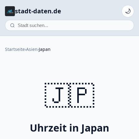
stadt-daten.de
🌙
Startseite
›
Asien
›
Japan
🇯🇵
Uhrzeit in Japan